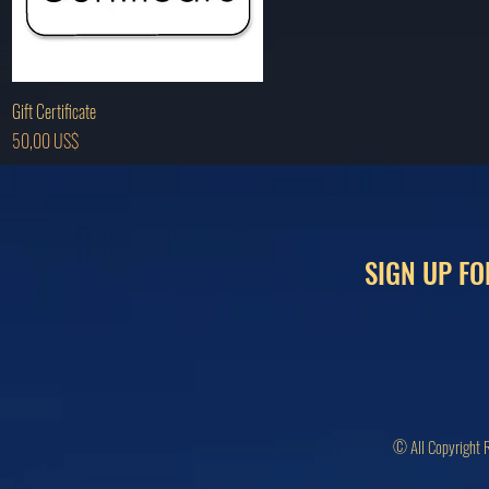
Vista rápida
Gift Certificate
Precio
50,00 US$
SIGN UP FO
© All Copyright 