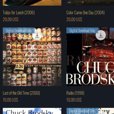
Vista rápida
Vista rápida
Tulips for Lunch (2006)
Color Came One Day (2004)
Precio
Precio
20,00 US$
20,00 US$
Digital Download Only
Digital Download Only
Vista rápida
Vista rápida
Last of the Old Time (2000)
Radio (1998)
Precio
Precio
10,00 US$
10,00 US$
Digital Download Only