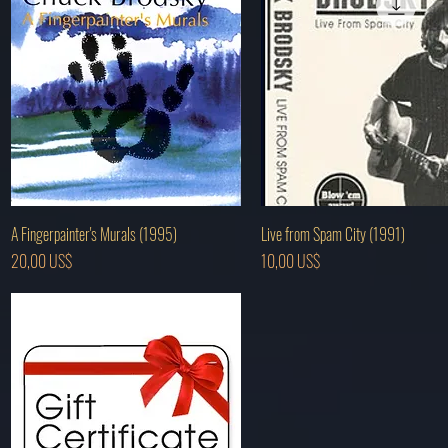
Vista rápida
Vista rápida
A Fingerpainter's Murals (1995)
Live from Spam City (1991)
Precio
Precio
20,00 US$
10,00 US$