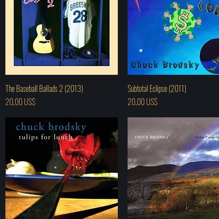
Vista rápida
Vista rápida
The Baseball Ballads 2 (2013)
Subtotal Eclipse (2011)
Precio
Precio
20,00 US$
20,00 US$