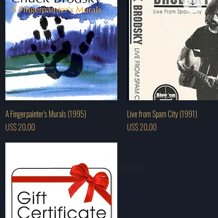
Visualização rápida
Visualização rápida
A Fingerpainter's Murals (1995)
Live from Spam City (1991)
Preço
Preço
US$ 20,00
US$ 20,00