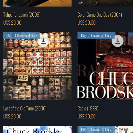
Visualização rápida
Visualização rápida
Tulips for Lunch (2006)
Color Came One Day (2004)
Preço
Preço
US$ 20,00
US$ 20,00
Digital Download Only
Digital Download Only
Visualização rápida
Visualização rápida
Last of the Old Time (2000)
Radio (1998)
Preço
Preço
US$ 20,00
US$ 20,00
Digital Download Only