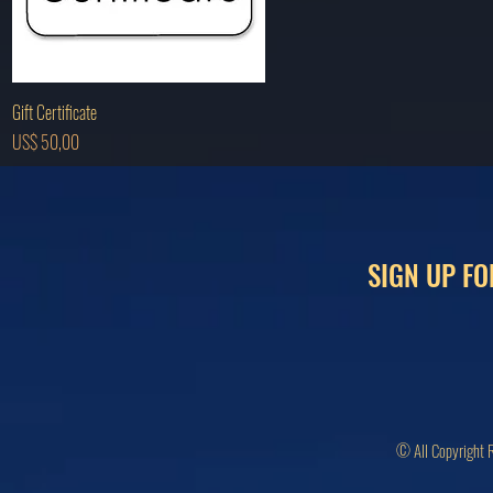
Visualização rápida
Gift Certificate
Preço
US$ 50,00
SIGN UP FO
© All Copyright 